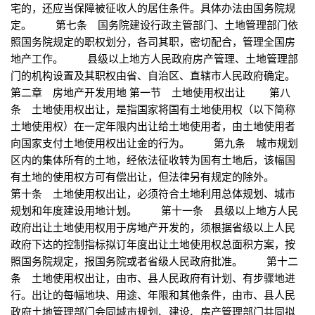
宅的，还应当保障被征收人的居住条件。具体办法由国务院规
定。 第七条 国务院建设行政主管部门、土地管理部门依
照国务院规定的职权划分，各司其职，密切配合，管理全国房
地产工作。 县级以上地方人民政府房产管理、土地管理部
门的机构设置及其职权由省、自治区、直辖市人民政府确定。
第二章 房地产开发用地 第一节 土地使用权出让 第八
条 土地使用权出让，是指国家将国有土地使用权（以下简称
土地使用权）在一定年限内出让给土地使用者，由土地使用者
向国家支付土地使用权出让金的行为。 第九条 城市规划
区内的集体所有的土地，经依法征收转为国有土地后，该幅国
有土地的使用权方可有偿出让，但法律另有规定的除外。
第十条 土地使用权出让，必须符合土地利用总体规划、城市
规划和年度建设用地计划。 第十一条 县级以上地方人民
政府出让土地使用权用于房地产开发的，须根据省级以上人民
政府下达的控制指标拟订年度出让土地使用权总面积方案，按
照国务院规定，报国务院或者省级人民政府批准。 第十二
条 土地使用权出让，由市、县人民政府有计划、有步骤地进
行。出让的每幅地块、用途、年限和其他条件，由市、县人民
政府土地管理部门会同城市规划、建设、房产管理部门共同拟