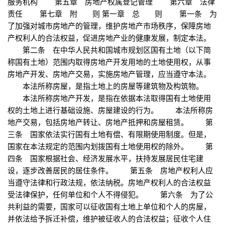
服务机构 第五章 房地产权属登记管理 第六章 法律
责任 第七章 附 则 第一章 总 则 第一条 为
了加强对城市房地产的管理，维护房地产市场秩序，保障房地
产权利人的合法权益，促进房地产业的健康发展，制定本法。
第二条 在中华人民共和国城市规划区国有土地（以下简
称国有土地）范围内取得房地产开发用地的土地使用权，从事
房地产开发、房地产交易，实施房地产管理，应当遵守本法。
本法所称房屋，是指土地上的房屋等建筑物及构筑物。
本法所称房地产开发，是指在依据本法取得国有土地使用
权的土地上进行基础设施、房屋建设的行为。 本法所称房
地产交易，包括房地产转让、房地产抵押和房屋租赁。 第
三条 国家依法实行国有土地有偿、有限期使用制度。但是，
国家在本法规定的范围内划拨国有土地使用权的除外。 第
四条 国家根据社会、经济发展水平，扶持发展居民住宅建
设，逐步改善居民的居住条件。 第五条 房地产权利人应
当遵守法律和行政法规，依法纳税。房地产权利人的合法权益
受法律保护，任何单位和个人不得侵犯。 第六条 为了公
共利益的需要，国家可以征收国有土地上单位和个人的房屋，
并依法给予拆迁补偿，维护被征收人的合法权益；征收个人住