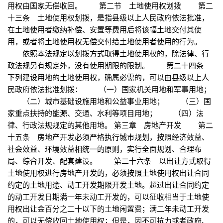
用权由国家无偿收回。 第二节 土地使用权划拨 第二
十三条 土地使用权划拨，是指县级以上人民政府依法批准，
在土地使用者缴纳补偿、安置等费用后将该幅土地交付其使
用，或者将土地使用权无偿交付给土地使用者使用的行为。
依照本法规定以划拨方式取得土地使用权的，除法律、行
政法规另有规定外，没有使用期限的限制。 第二十四条
下列建设用地的土地使用权，确属必需的，可以由县级以上人
民政府依法批准划拨： （一）国家机关用地和军事用地；
（二）城市基础设施用地和公益事业用地； （三）国
家重点扶持的能源、交通、水利等项目用地； （四）法
律、行政法规规定的其他用地。 第三章 房地产开发 第二
十五条 房地产开发必须严格执行城市规划，按照经济效益、
社会效益、环境效益相统一的原则，实行全面规划、合理布
局、综合开发、配套建设。 第二十六条 以出让方式取得
土地使用权进行房地产开发的，必须按照土地使用权出让合同
约定的土地用途、动工开发期限开发土地。超过出让合同约定
的动工开发日期满一年未动工开发的，可以征收相当于土地使
用权出让金百分之二十以下的土地闲置费；满二年未动工开发
的，可以无偿收回土地使用权；但是，因不可抗力或者政府、