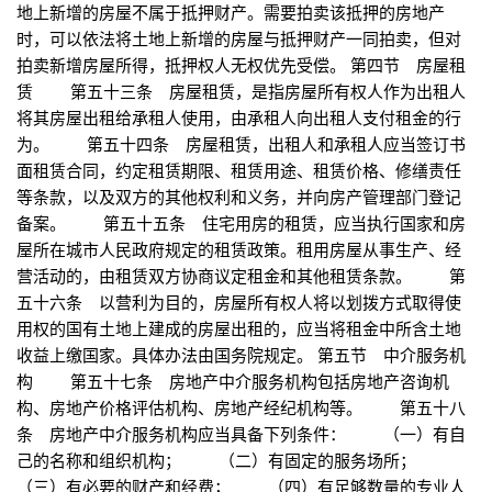
地上新增的房屋不属于抵押财产。需要拍卖该抵押的房地产
时，可以依法将土地上新增的房屋与抵押财产一同拍卖，但对
拍卖新增房屋所得，抵押权人无权优先受偿。 第四节 房屋租
赁 第五十三条 房屋租赁，是指房屋所有权人作为出租人
将其房屋出租给承租人使用，由承租人向出租人支付租金的行
为。 第五十四条 房屋租赁，出租人和承租人应当签订书
面租赁合同，约定租赁期限、租赁用途、租赁价格、修缮责任
等条款，以及双方的其他权利和义务，并向房产管理部门登记
备案。 第五十五条 住宅用房的租赁，应当执行国家和房
屋所在城市人民政府规定的租赁政策。租用房屋从事生产、经
营活动的，由租赁双方协商议定租金和其他租赁条款。 第
五十六条 以营利为目的，房屋所有权人将以划拨方式取得使
用权的国有土地上建成的房屋出租的，应当将租金中所含土地
收益上缴国家。具体办法由国务院规定。 第五节 中介服务机
构 第五十七条 房地产中介服务机构包括房地产咨询机
构、房地产价格评估机构、房地产经纪机构等。 第五十八
条 房地产中介服务机构应当具备下列条件： （一）有自
己的名称和组织机构； （二）有固定的服务场所；
（三）有必要的财产和经费； （四）有足够数量的专业人