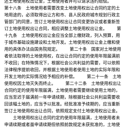
还土地使用权出让金，土地使用者并可以请求违约赔偿。
第十八条 土地使用者需要改变土地使用权出让合同约定的土
地用途的，必须取得出让方和市、县人民政府城市规划行政主
管部门的同意，签订土地使用权出让合同变更协议或者重新签
订土地使用权出让合同，相应调整土地使用权出让金。 第
十九条 土地使用权出让金应当全部上缴财政，列入预算，用
于城市基础设施建设和土地开发。土地使用权出让金上缴和使
用的具体办法由国务院规定。 第二十条 国家对土地使用
者依法取得的土地使用权，在出让合同约定的使用年限届满前
不收回；在特殊情况下，根据社会公共利益的需要，可以依照
法律程序提前收回，并根据土地使用者使用土地的实际年限和
开发土地的实际情况给予相应的补偿。 第二十一条 土地
使用权因土地灭失而终止。 第二十二条 土地使用权出让
合同约定的使用年限届满，土地使用者需要继续使用土地的，
应当至迟于届满前一年申请续期，除根据社会公共利益需要收
回该幅土地的，应当予以批准。经批准准予续期的，应当重新
签订土地使用权出让合同，依照规定支付土地使用权出让金。
土地使用权出让合同约定的使用年限届满，土地使用者未
申请续期或者虽申请续期但依照前款规定未获批准的，土地使