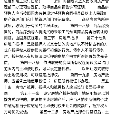
进度和竣工交付日期； （四）向县级以上人民政府房产管
理部门办理预售登记，取得商品房预售许可证明。 商品房
预售人应当按照国家有关规定将预售合同报县级以上人民政府
房产管理部门和土地管理部门登记备案。 商品房预售所得
款项，必须用于有关的工程建设。 第四十六条 商品房预
售的，商品房预购人将购买的未竣工的预售商品房再行转让的
问题，由国务院规定。 第三节 房地产抵押 第四十七条
房地产抵押，是指抵押人以其合法的房地产以不转移占有的方
式向抵押权人提供债务履行担保的行为。债务人不履行债务
时，抵押权人有权依法以抵押的房地产拍卖所得的价款优先受
偿。 第四十八条 依法取得的房屋所有权连同该房屋占用
范围内的土地使用权，可以设定抵押权。 以出让方式取得
的土地使用权，可以设定抵押权。 第四十九条 房地产抵
押，应当凭土地使用权证书、房屋所有权证书办理。 第五
十条 房地产抵押，抵押人和抵押权人应当签订书面抵押合
同。 第五十一条 设定房地产抵押权的土地使用权是以划
拨方式取得的，依法拍卖该房地产后，应当从拍卖所得的价款
中缴纳相当于应缴纳的土地使用权出让金的款额后，抵押权人
方可优先受偿。 第五十二条 房地产抵押合同签订后，土