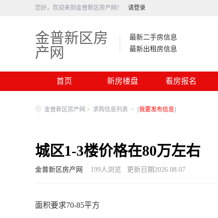
您好，欢迎来到金普新区房产网！
请登录
金普新区房
最新二手房信息
产网
最新出租房信息
首页
新房楼盘
看房报名
金普新区房产网
>
求购信息列表
>
[
我要发布信息
]
城区1-3楼价格在80万左右
金普新区房产网
199
人浏览
更新日期2026.08.07
面积要求70-85平方